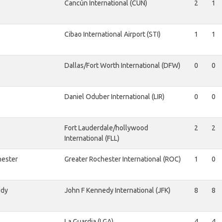
Cancún International (CUN)
2
1
Cibao International Airport (STI)
1
1
Dallas/Fort Worth International (DFW)
0
0
Daniel Oduber International (LIR)
0
0
Fort Lauderdale/hollywood
2
2
International (FLL)
hester
Greater Rochester International (ROC)
1
0
edy
John F Kennedy International (JFK)
8
8
La Guardia (LGA)
4
4