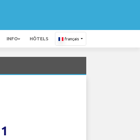
INFO
HÔTELS
français
31