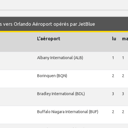
s vers Orlando Aéroport opérés par JetBlue
L'aéroport
lu
m
Albany International (ALB)
1
1
Borinquen (BQN)
2
2
Bradley International (BDL)
3
3
Buffalo Niagara International (BUF)
2
2