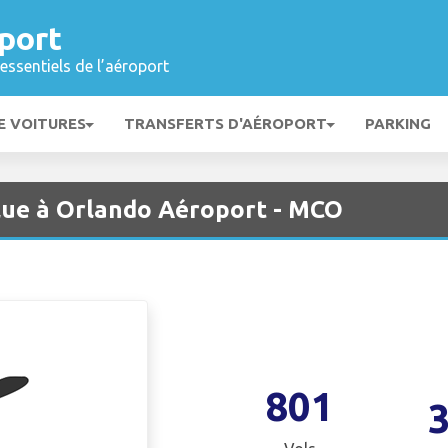
port
essentiels de l’aéroport
E VOITURES
TRANSFERTS D'AÉROPORT
PARKING
lue à Orlando Aéroport - MCO
801