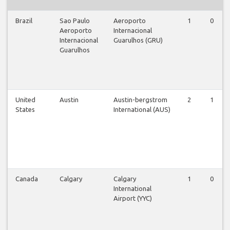
Brazil
Sao Paulo
Aeroporto
1
0
Aeroporto
Internacional
Internacional
Guarulhos (GRU)
Guarulhos
United
Austin
Austin-bergstrom
2
1
States
International (AUS)
Canada
Calgary
Calgary
1
0
International
Airport (YYC)