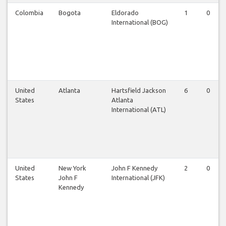
Colombia
Bogota
Eldorado
1
0
International (BOG)
United
Atlanta
Hartsfield Jackson
6
0
States
Atlanta
International (ATL)
United
New York
John F Kennedy
2
0
States
John F
International (JFK)
Kennedy