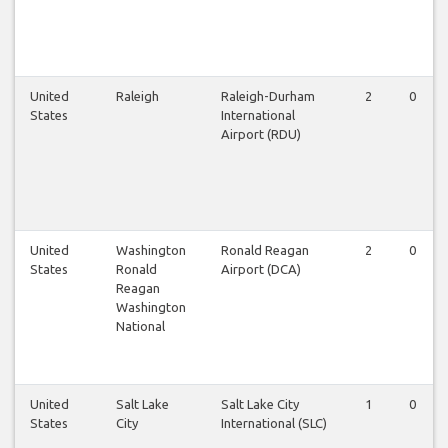
United
Raleigh
Raleigh-Durham
2
0
States
International
Airport (RDU)
United
Washington
Ronald Reagan
2
0
States
Ronald
Airport (DCA)
Reagan
Washington
National
United
Salt Lake
Salt Lake City
1
0
States
City
International (SLC)