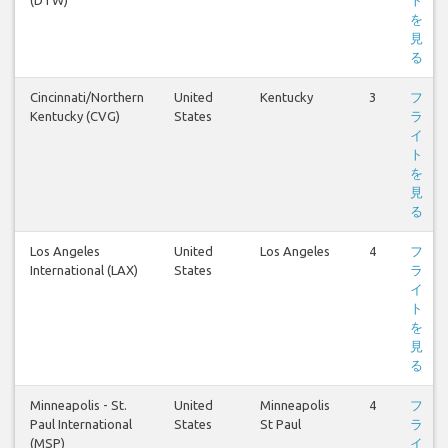
(DTW)
ト
を
見
る
Cincinnati/Northern
United
Kentucky
3
フ
Kentucky (CVG)
States
ラ
イ
ト
を
見
る
Los Angeles
United
Los Angeles
4
フ
International (LAX)
States
ラ
イ
ト
を
見
る
Minneapolis - St.
United
Minneapolis
4
フ
Paul International
States
St Paul
ラ
(MSP)
イ