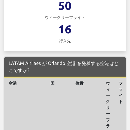
50
ウィークリーフライト
16
行き先
LATAM Airlines が Orlando 空港 を発着する空港はど
こですか?
空港
国
位置
ウ
フ
ィ
ラ
ー
イ
ク
ト
リ
ー
フ
ラ