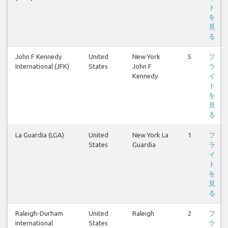
ト
を
見
る
John F Kennedy
United
New York
5
フ
International (JFK)
States
John F
ラ
Kennedy
イ
ト
を
見
る
La Guardia (LGA)
United
New York La
1
フ
States
Guardia
ラ
イ
ト
を
見
る
Raleigh-Durham
United
Raleigh
2
フ
International
States
ラ