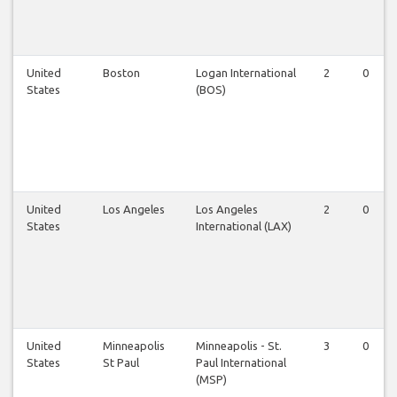
United
Boston
Logan International
2
0
States
(BOS)
United
Los Angeles
Los Angeles
2
0
States
International (LAX)
United
Minneapolis
Minneapolis - St.
3
0
States
St Paul
Paul International
(MSP)