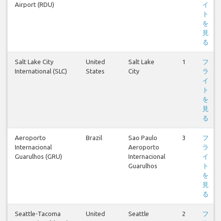
Airport (RDU)
イ
ト
を
見
る
Salt Lake City
United
Salt Lake
1
フ
International (SLC)
States
City
ラ
イ
ト
を
見
る
Aeroporto
Brazil
Sao Paulo
3
フ
Internacional
Aeroporto
ラ
Guarulhos (GRU)
Internacional
イ
Guarulhos
ト
を
見
る
Seattle-Tacoma
United
Seattle
2
フ