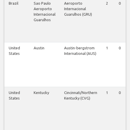
Brazil
Sao Paulo
Aeroporto
2
0
Aeroporto
Internacional
Internacional
Guarulhos (GRU)
Guarulhos
United
Austin
Austin-bergstrom
1
0
States
International (AUS)
United
Kentucky
Cincinnati/Northern
1
0
States
Kentucky (CVG)