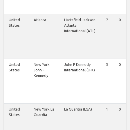
United
Atlanta
Hartsfield Jackson
7
0
States
Atlanta
International (ATL)
United
New York
John F Kennedy
3
0
States
John F
International (JFK)
Kennedy
United
New York La
La Guardia (LGA)
1
0
States
Guardia