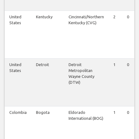
United
Kentucky
Cincinnati/Northern
2
0
States
Kentucky (CVG)
United
Detroit
Detroit
1
0
States
Metropolitan
Wayne County
(DTW)
Colombia
Bogota
Eldorado
1
0
International (BOG)