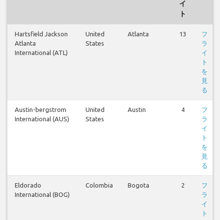
イ
ト
Hartsfield Jackson
United
Atlanta
13
フ
Atlanta
States
ラ
International (ATL)
イ
ト
を
見
る
Austin-bergstrom
United
Austin
4
フ
International (AUS)
States
ラ
イ
ト
を
見
る
Eldorado
Colombia
Bogota
2
フ
International (BOG)
ラ
イ
ト