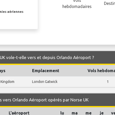
Vols
Desti
hebdomadaires
gnies aériennes
UK vole-t-elle vers et depuis Orlando Aéroport ?
ays
Emplacement
Vols hebdoma
 Kingdom
London Gatwick
1
s vers Orlando Aéroport opérés par Norse UK
L'aéroport
lu
ma
me
je
v