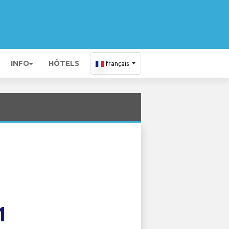
INFO
HÔTELS
français
1