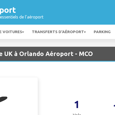
port
essentiels de l’aéroport
E VOITURES
TRANSFERTS D'AÉROPORT
PARKING
e UK à Orlando Aéroport - MCO
1