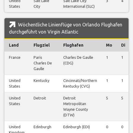
United
Salt Lake
Salt Lake City
3
4
States
City
International (SLC)
Wöchentliche Linienflüge von Orlando Flughafen
durchgeführt von Virgin Atlantic
Land
Flugziel
Flughafen
Mo
Di
France
Paris
Charles De Gaulle
1
1
Charles De
(CDG)
Gaulle
United
Kentucky
Cincinnati/Northern
1
1
States
Kentucky (CVG)
United
Detroit
Detroit
5
5
States
Metropolitan
Wayne County
(DTW)
United
Edinburgh
Edinburgh (EDI)
0
0
Kingdom