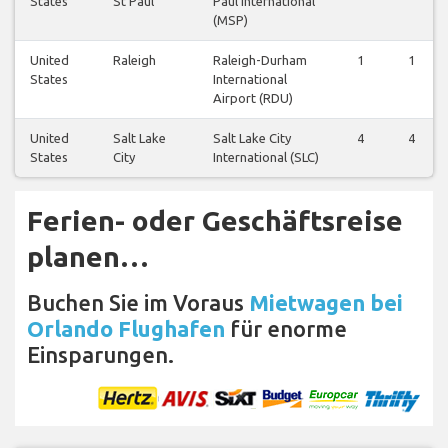
States
St Paul
Paul International
(MSP)
United
Raleigh
Raleigh-Durham
1
1
States
International
Airport (RDU)
United
Salt Lake
Salt Lake City
4
4
States
City
International (SLC)
Ferien- oder Geschäftsreise
planen…
Buchen Sie im Voraus
Mietwagen bei
Orlando Flughafen
für enorme
Einsparungen.