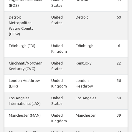
(BOS)
States
Detroit
United
Detroit
60
Metropolitan
States
Wayne County
(DTW)
Edinburgh (EDI)
United
Edinburgh
6
Kingdom
Cincinnati/Northern
United
Kentucky
22
Kentucky (CVG)
States
London Heathrow
United
London
36
(LHR)
Kingdom
Heathrow
Los Angeles
United
Los Angeles
50
International (LAX)
States
Manchester (MAN)
United
Manchester
39
Kingdom