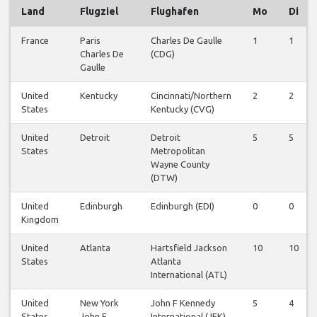
Land
Flugziel
Flughafen
Mo
Di
France
Paris
Charles De Gaulle
1
1
Charles De
(CDG)
Gaulle
United
Kentucky
Cincinnati/Northern
2
2
States
Kentucky (CVG)
United
Detroit
Detroit
5
5
States
Metropolitan
Wayne County
(DTW)
United
Edinburgh
Edinburgh (EDI)
0
0
Kingdom
United
Atlanta
Hartsfield Jackson
10
10
States
Atlanta
International (ATL)
United
New York
John F Kennedy
5
4
States
John F
International (JFK)