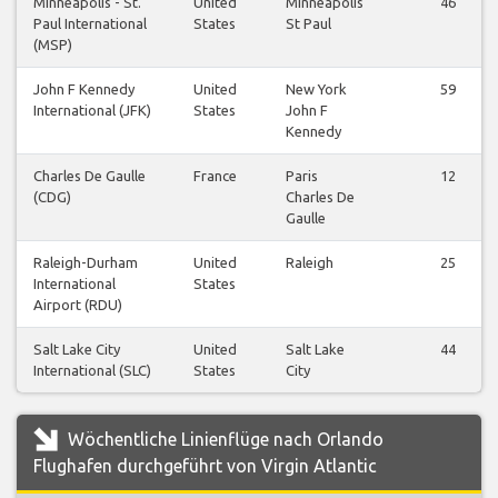
Minneapolis - St.
United
Minneapolis
46
Paul International
States
St Paul
(MSP)
John F Kennedy
United
New York
59
International (JFK)
States
John F
Kennedy
Charles De Gaulle
France
Paris
12
(CDG)
Charles De
Gaulle
Raleigh-Durham
United
Raleigh
25
International
States
Airport (RDU)
Salt Lake City
United
Salt Lake
44
International (SLC)
States
City
Wöchentliche Linienflüge nach Orlando
Flughafen durchgeführt von Virgin Atlantic