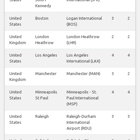
Kennedy
United
Boston
Logan International
3
2
States
(BOS)
United
London
London Heathrow
2
2
Kingdom
Heathrow
(LHR)
United
Los Angeles
Los Angeles
4
4
States
International (LAX)
United
Manchester
Manchester (MAN)
3
2
Kingdom
United
Minneapolis
Minneapolis - St.
4
4
States
St Paul
Paul International
(MSP)
United
Raleigh
Raleigh-Durham
3
3
States
International
Airport (RDU)