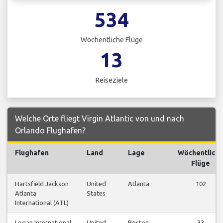
534
Wöchentliche Flüge
13
Reiseziele
Welche Orte fliegt Virgin Atlantic von und nach
Orlando Flughafen?
Flughafen
Land
Lage
Wöchentlich
Flüge
Hartsfield Jackson
United
Atlanta
102
Atlanta
States
International (ATL)
Logan International
United
Boston
33