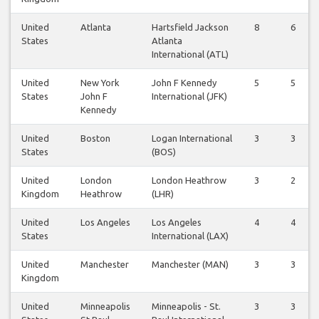
United
Atlanta
Hartsfield Jackson
8
6
States
Atlanta
International (ATL)
United
New York
John F Kennedy
5
5
States
John F
International (JFK)
Kennedy
United
Boston
Logan International
3
3
States
(BOS)
United
London
London Heathrow
3
2
Kingdom
Heathrow
(LHR)
United
Los Angeles
Los Angeles
4
4
States
International (LAX)
United
Manchester
Manchester (MAN)
3
3
Kingdom
United
Minneapolis
Minneapolis - St.
3
3