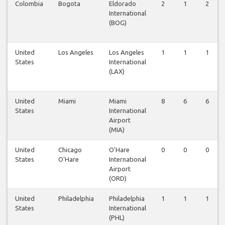
Colombia
Bogota
Eldorado
2
1
2
International
(BOG)
United
Los Angeles
Los Angeles
1
1
1
States
International
(LAX)
United
Miami
Miami
8
6
6
States
International
Airport
(MIA)
United
Chicago
O'Hare
0
0
0
States
O'Hare
International
Airport
(ORD)
United
Philadelphia
Philadelphia
1
1
1
States
International
(PHL)