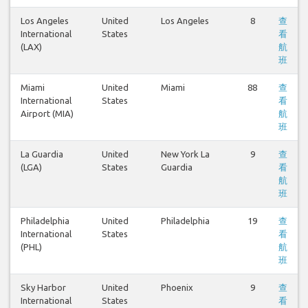
Los Angeles
United
Los Angeles
8
查
International
States
看
(LAX)
航
班
Miami
United
Miami
88
查
International
States
看
Airport (MIA)
航
班
La Guardia
United
New York La
9
查
(LGA)
States
Guardia
看
航
班
Philadelphia
United
Philadelphia
19
查
International
States
看
(PHL)
航
班
Sky Harbor
United
Phoenix
9
查
International
States
看