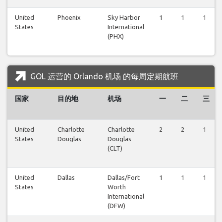
United
Phoenix
Sky Harbor
1
1
1
States
International
(PHX)
GOL 运营的 Orlando 机场 的每周定期航班
国家
目的地
机场
一
二
三
United
Charlotte
Charlotte
2
2
1
States
Douglas
Douglas
(CLT)
United
Dallas
Dallas/Fort
1
1
1
States
Worth
International
(DFW)