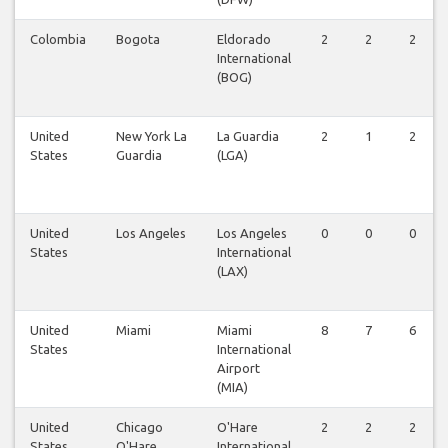
Colombia
Bogota
Eldorado
2
2
2
International
(BOG)
United
New York La
La Guardia
2
1
2
States
Guardia
(LGA)
United
Los Angeles
Los Angeles
0
0
0
States
International
(LAX)
United
Miami
Miami
8
7
6
States
International
Airport
(MIA)
United
Chicago
O'Hare
2
2
2
States
O'Hare
International