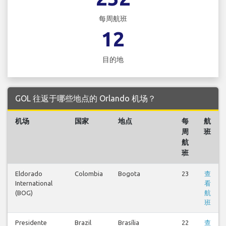
每周航班
12
目的地
GOL 往返于哪些地点的 Orlando 机场？
机场
国家
地点
每
航
周
班
航
班
Eldorado
Colombia
Bogota
23
查
International
看
(BOG)
航
班
Presidente
Brazil
Brasília
22
查