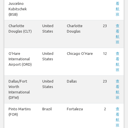
Juscelino
看
Kubitschek
航
(BSB)
班
Charlotte
United
Charlotte
23
查
Douglas (CLT)
States
Douglas
看
航
班
O'Hare
United
Chicago O'Hare
12
查
International
States
看
Airport (ORD)
航
班
Dallas/Fort
United
Dallas
23
查
Worth
States
看
International
航
(DFW)
班
Pinto Martins
Brazil
Fortaleza
2
查
(FOR)
看
航
班