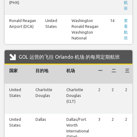
(PHX)
航
班
Ronald Reagan
United
Washington
14
查
Airport (DCA)
States
Ronald Reagan
看
Washington
航
National
班
GOL 运营的飞往 Orlando 机场 的每周定期航班
国家
目的地
机场
一
二
三
United
Charlotte
Charlotte
2
2
2
States
Douglas
Douglas
(CLT)
United
Dallas
Dallas/Fort
3
2
2
States
Worth
International
(DFW)