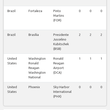
Brazil
Fortaleza
Pinto
0
0
0
Martins
(FOR)
Brazil
Brasília
Presidente
2
2
2
Juscelino
Kubitschek
(BSB)
United
Washington
Ronald
1
1
1
States
Ronald
Reagan
Reagan
Airport
Washington
(DCA)
National
United
Phoenix
Sky Harbor
0
0
0
States
International
(PHX)