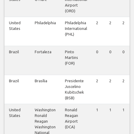
Airport
(ORD)
United
Philadelphia
Philadelphia
2
2
2
States
International
(PHL)
Brazil
Fortaleza
Pinto
0
0
0
Martins
(FOR)
Brazil
Brasília
Presidente
2
2
2
Juscelino
Kubitschek
(BSB)
United
Washington
Ronald
1
1
1
States
Ronald
Reagan
Reagan
Airport
Washington
(DCA)
National