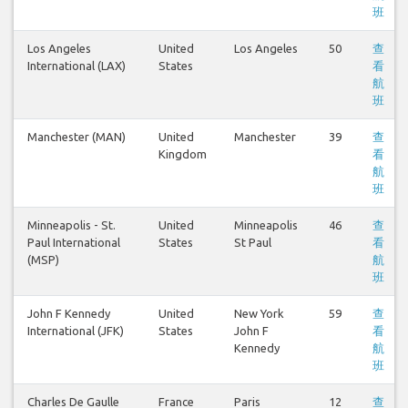
班
Los Angeles
United
Los Angeles
50
查
International (LAX)
States
看
航
班
Manchester (MAN)
United
Manchester
39
查
Kingdom
看
航
班
Minneapolis - St.
United
Minneapolis
46
查
Paul International
States
St Paul
看
(MSP)
航
班
John F Kennedy
United
New York
59
查
International (JFK)
States
John F
看
Kennedy
航
班
Charles De Gaulle
France
Paris
12
查