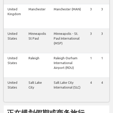
United
Manchester
Manchester (MAN)
3
3
Kingdom
United
Minneapolis
Minneapolis - St.
3
3
States
St Paul
Paul International
(MSP)
United
Raleigh
Raleigh-Durham
1
1
States
International
Airport (RDU)
United
Salt Lake
Salt Lake City
4
4
States
City
International (SLC)
正在规划假期或商务旅行...