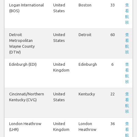
Logan International
United
Boston
33
查
(BOS)
States
看
航
班
Detroit
United
Detroit
60
查
Metropolitan
States
看
Wayne County
航
(DTW)
班
Edinburgh (EDI)
United
Edinburgh
6
查
Kingdom
看
航
班
Cincinnati/Northern
United
Kentucky
22
查
Kentucky (CVG)
States
看
航
班
London Heathrow
United
London
36
查
(LHR)
Kingdom
Heathrow
看
航