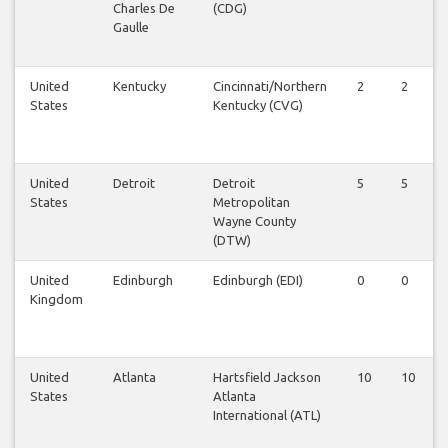
Charles De
(CDG)
Gaulle
United
Kentucky
Cincinnati/Northern
2
2
States
Kentucky (CVG)
United
Detroit
Detroit
5
5
States
Metropolitan
Wayne County
(DTW)
United
Edinburgh
Edinburgh (EDI)
0
0
Kingdom
United
Atlanta
Hartsfield Jackson
10
10
States
Atlanta
International (ATL)