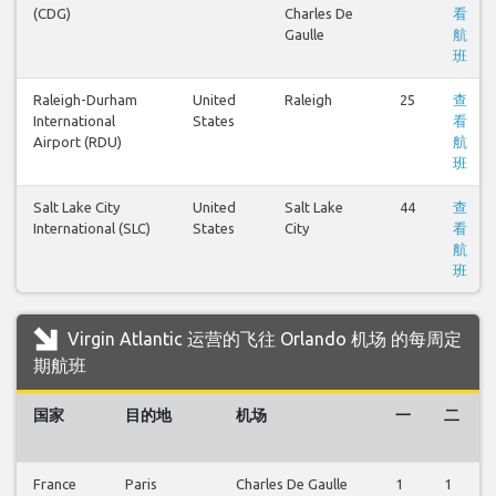
(CDG)
Charles De
看
Gaulle
航
班
Raleigh-Durham
United
Raleigh
25
查
International
States
看
Airport (RDU)
航
班
Salt Lake City
United
Salt Lake
44
查
International (SLC)
States
City
看
航
班
Virgin Atlantic 运营的飞往 Orlando 机场 的每周定
期航班
国家
目的地
机场
一
二
France
Paris
Charles De Gaulle
1
1