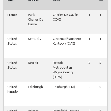
France
Paris
Charles De Gaulle
1
1
Charles De
(CDG)
Gaulle
United
Kentucky
Cincinnati/Northern
1
1
States
Kentucky (CVG)
United
Detroit
Detroit
5
5
States
Metropolitan
Wayne County
(DTW)
United
Edinburgh
Edinburgh (EDI)
0
0
Kingdom
United
Atlanta
Hartsfield Jackson
8
6