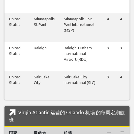
United
Minneapolis
Minneapolis - St.
4
4
States
St Paul
Paul International
(MSP)
United
Raleigh
Raleigh-Durham
3
3
States
International
Airport (RDU)
United
Salt Lake
Salt Lake City
3
4
States
City
International (SLC)
Virgin Atlantic 运营的 Orlando 机场 的每周定期航
班
国家
目的地
机场
一
二