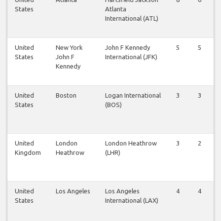
States
Atlanta
International (ATL)
United
New York
John F Kennedy
5
5
States
John F
International (JFK)
Kennedy
United
Boston
Logan International
3
3
States
(BOS)
United
London
London Heathrow
3
2
Kingdom
Heathrow
(LHR)
United
Los Angeles
Los Angeles
4
4
States
International (LAX)