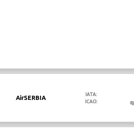
IATA:
AirSERBIA
ICAO: