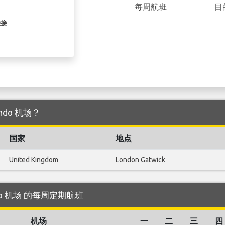
每周航班
目
链接
ando 机场？
国家
地点
United Kingdom
London Gatwick
ando 机场 的每周定期航班
机场
一
二
三
四