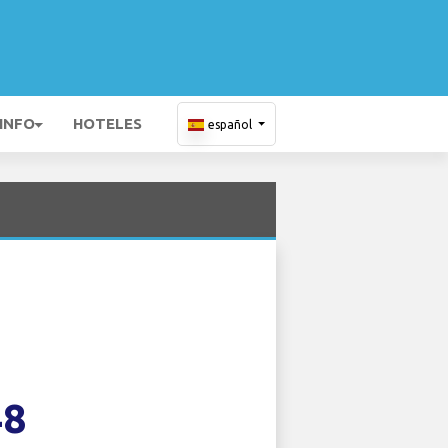
 INFO
HOTELES
español
48