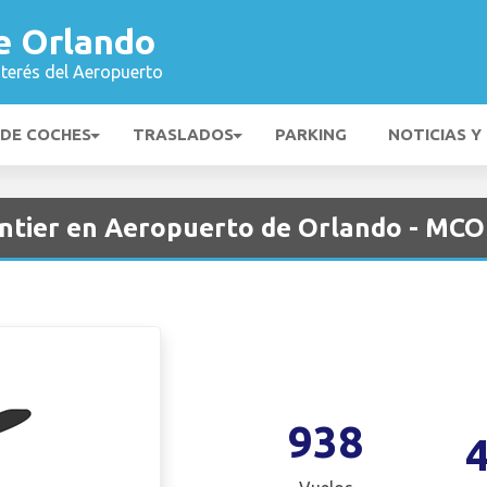
e Orlando
nterés del Aeropuerto
 DE COCHES
TRASLADOS
PARKING
NOTICIAS Y
ntier en Aeropuerto de Orlando - MCO
938