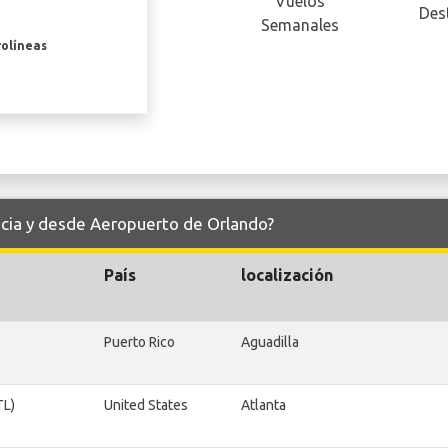
Vuelos
Des
Semanales
rolíneas
acia y desde Aeropuerto de Orlando?
País
localización
Puerto Rico
Aguadilla
TL)
United States
Atlanta