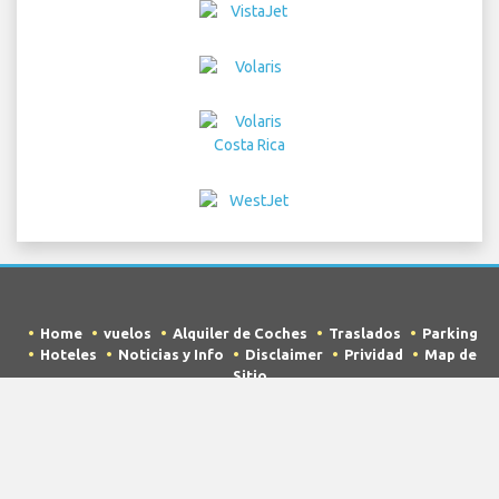
Home
vuelos
Alquiler de Coches
Traslados
Parking
Hoteles
Noticias y Info
Disclaimer
Prividad
Map de
Sitio
COPYRIGHT © 2026 Try Quantum OU trading as
"TripTQ" and mcoorlandoairport.com (also known as
TripTQ Aeropuerto de Orlando) / All Rights Reserved.