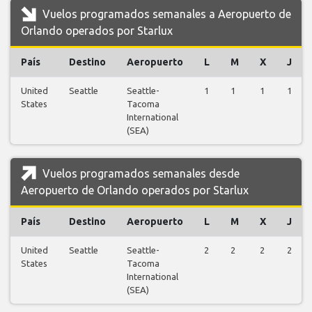
Vuelos programados semanales a Aeropuerto de
Orlando operados por Starlux
País
Destino
Aeropuerto
L
M
X
J
United
Seattle
Seattle-
1
1
1
1
States
Tacoma
International
(SEA)
Vuelos programados semanales desde
Aeropuerto de Orlando operados por Starlux
País
Destino
Aeropuerto
L
M
X
J
United
Seattle
Seattle-
2
2
2
2
States
Tacoma
International
(SEA)