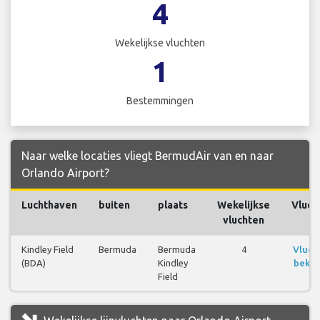
4
Wekelijkse vluchten
1
Bestemmingen
Naar welke locaties vliegt BermudAir van en naar
Orlando Airport?
Luchthaven
buiten
plaats
Wekelijkse
Vluch
vluchten
Kindley Field
Bermuda
Bermuda
4
Vluch
(BDA)
Kindley
bekij
Field