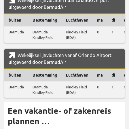
Wekelijkse lijnvluchten naar Orlando Airport
uitgevoerd door BermudAir
buiten
Bestemming
Luchthaven
ma
di
w
Bermuda
Bermuda
Kindley Field
0
1
0
Kindley Field
(BDA)
Wekelijkse lijnvluchten vanaf Orlando Airport
uitgevoerd door BermudAir
buiten
Bestemming
Luchthaven
ma
di
w
Bermuda
Bermuda
Kindley Field
0
1
0
Kindley Field
(BDA)
Een vakantie- of zakenreis
plannen …