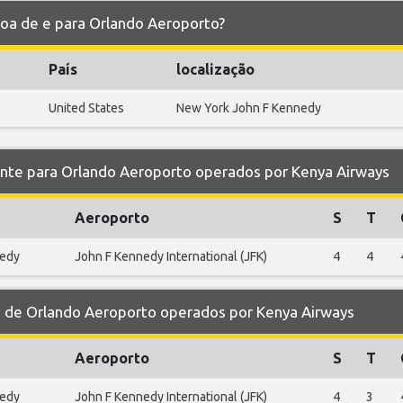
voa de e para Orlando Aeroporto?
País
localização
United States
New York John F Kennedy
e para Orlando Aeroporto operados por Kenya Airways
Aeroporto
S
T
nedy
John F Kennedy International (JFK)
4
4
de Orlando Aeroporto operados por Kenya Airways
Aeroporto
S
T
nedy
John F Kennedy International (JFK)
4
3