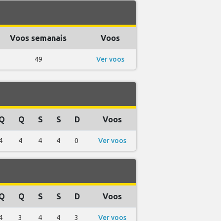
Voos semanais
Voos
49
Ver voos
Q
Q
S
S
D
Voos
4
4
4
4
0
Ver voos
Q
Q
S
S
D
Voos
4
3
4
4
3
Ver voos