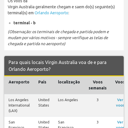
Os voos da
Virgin Australia geralmente chegam e saem do(s) seguinte(s)
terminal(is) em
Orlando Aeroporto
:
terminal - b
(Observação: os terminais de chegada e partida podem e
mudam por vários motivos - sempre verifique as telas de
chegada e partida no aeroporto)
Para quais locais Virgin Australia voa de e para
Orlando Aeroporto?
Aeroporto
País
localização
Voos
Voos
semanais
Los Angeles
United
Los Angeles
3
Ver
International
States
voos
(LAX)
San
United
San
3
Ver
Francisco
States
Francisco
voos