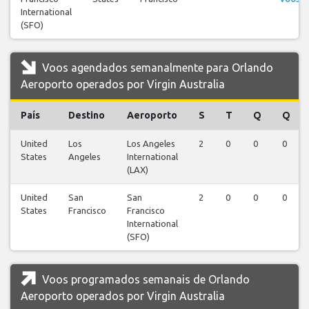
International
(SFO)
Voos agendados semanalmente para Orlando
Aeroporto operados por Virgin Australia
País
Destino
Aeroporto
S
T
Q
Q
United
Los
Los Angeles
2
0
0
0
States
Angeles
International
(LAX)
United
San
San
2
0
0
0
States
Francisco
Francisco
International
(SFO)
Voos programados semanais de Orlando
Aeroporto operados por Virgin Australia