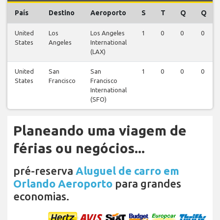
País
Destino
Aeroporto
S
T
Q
Q
United
Los
Los Angeles
1
0
0
0
States
Angeles
International
(LAX)
United
San
San
1
0
0
0
States
Francisco
Francisco
International
(SFO)
Planeando uma viagem de
férias ou negócios...
pré-reserva
Aluguel de carro em
Orlando Aeroporto
para grandes
economias.