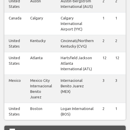
United
Austin
Austin-bergstrom
2
2
2
States
International (AUS)
Canada
Calgary
Calgary
1
1
1
International
Airport (YYC)
United
Kentucky
Cincinnati/Northern
2
2
2
States
Kentucky (CVG)
United
Atlanta
Hartsfield Jackson
12
12
1
States
Atlanta
International (ATL)
Mexico
Mexico City
Internacional
3
3
3
Internacional
Benito Juarez
Benito
(MEX)
Juarez
United
Boston
Logan International
2
1
2
States
(BOS)