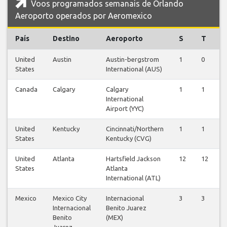
Voos programados semanais de Orlando
Aeroporto operados por Aeromexico
País
Destino
Aeroporto
S
T
United
Austin
Austin-bergstrom
1
0
0
States
International (AUS)
Canada
Calgary
Calgary
1
1
1
International
Airport (YYC)
United
Kentucky
Cincinnati/Northern
1
1
1
States
Kentucky (CVG)
United
Atlanta
Hartsfield Jackson
12
12
1
States
Atlanta
International (ATL)
Mexico
Mexico City
Internacional
3
3
3
Internacional
Benito Juarez
Benito
(MEX)
Juarez