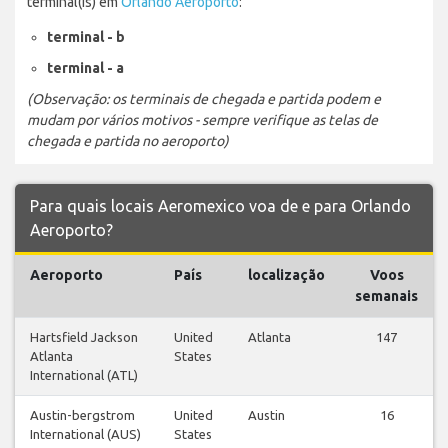
terminal(is) em
Orlando Aeroporto
:
terminal - b
terminal - a
(Observação: os terminais de chegada e partida podem e
mudam por vários motivos - sempre verifique as telas de
chegada e partida no aeroporto)
Para quais locais Aeromexico voa de e para Orlando
Aeroporto?
Aeroporto
País
localização
Voos
semanais
Hartsfield Jackson
United
Atlanta
147
Atlanta
States
International (ATL)
Austin-bergstrom
United
Austin
16
International (AUS)
States