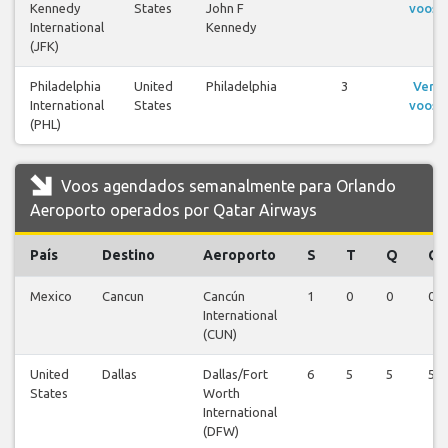
Kennedy
States
John F
voos
International
Kennedy
(JFK)
Philadelphia
United
Philadelphia
3
Ver
International
States
voos
(PHL)
Voos agendados semanalmente para Orlando
Aeroporto operados por Qatar Airways
País
Destino
Aeroporto
S
T
Q
Q
Mexico
Cancun
Cancún
1
0
0
0
International
(CUN)
United
Dallas
Dallas/Fort
6
5
5
5
States
Worth
International
(DFW)