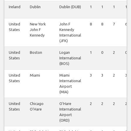
Ireland
Dublin
Dublin (DUB)
1
1
1
1
United
New York
John F
8
8
7
6
States
John F
Kennedy
Kennedy
International
(JFK)
United
Boston
Logan
1
0
2
0
States
International
(BOS)
United
Miami
Miami
3
3
2
3
States
International
Airport
(MIA)
United
Chicago
O'Hare
2
2
2
2
States
O'Hare
International
Airport
(ORD)