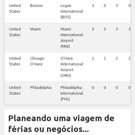
United
Boston
Logan
3
0
3
0
States
International
(BOS)
United
Miami
Miami
3
3
3
3
States
International
Airport
(MIA)
United
Chicago
O'Hare
2
2
2
2
States
O'Hare
International
Airport
(ORD)
United
Philadelphia
Philadelphia
0
0
0
0
States
International
(PHL)
Planeando uma viagem de
férias ou negócios...