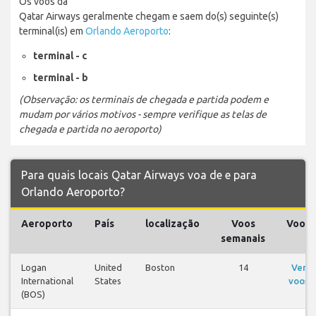
Os voos da
Qatar Airways geralmente chegam e saem do(s) seguinte(s)
terminal(is) em
Orlando Aeroporto
:
terminal - c
terminal - b
(Observação: os terminais de chegada e partida podem e
mudam por vários motivos - sempre verifique as telas de
chegada e partida no aeroporto)
Para quais locais Qatar Airways voa de e para
Orlando Aeroporto?
Aeroporto
País
localização
Voos
Voos
semanais
Logan
United
Boston
14
Ver
International
States
voos
(BOS)