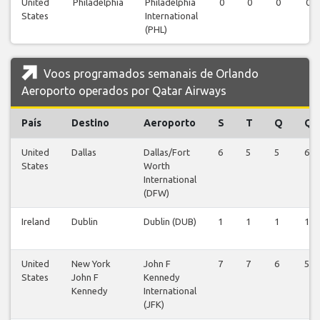
United
Philadelphia
Philadelphia
0
0
0
0
States
International
(PHL)
Voos programados semanais de Orlando
Aeroporto operados por Qatar Airways
País
Destino
Aeroporto
S
T
Q
Q
United
Dallas
Dallas/Fort
6
5
5
6
States
Worth
International
(DFW)
Ireland
Dublin
Dublin (DUB)
1
1
1
1
United
New York
John F
7
7
6
5
States
John F
Kennedy
Kennedy
International
(JFK)