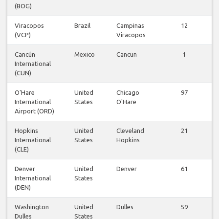
(BOG)
Viracopos
Brazil
Campinas
12
(VCP)
Viracopos
v
Cancún
Mexico
Cancun
1
International
v
(CUN)
O'Hare
United
Chicago
97
International
States
O'Hare
v
Airport (ORD)
Hopkins
United
Cleveland
21
International
States
Hopkins
v
(CLE)
Denver
United
Denver
61
International
States
v
(DEN)
Washington
United
Dulles
59
Dulles
States
v