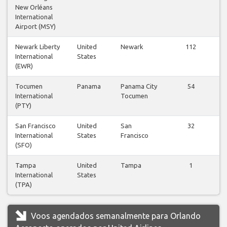
New Orléans
International
Airport (MSY)
Newark Liberty
United
Newark
112
International
States
v
(EWR)
Tocumen
Panama
Panama City
54
International
Tocumen
v
(PTY)
San Francisco
United
San
32
International
States
Francisco
v
(SFO)
Tampa
United
Tampa
1
International
States
v
(TPA)
Voos agendados semanalmente para Orlando