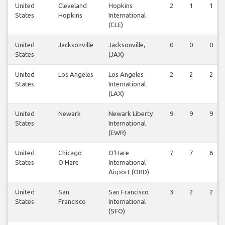
United
Cleveland
Hopkins
2
1
1
States
Hopkins
International
(CLE)
United
Jacksonville
Jacksonville,
0
0
0
States
(JAX)
United
Los Angeles
Los Angeles
2
2
2
States
International
(LAX)
United
Newark
Newark Liberty
9
9
9
States
International
(EWR)
United
Chicago
O'Hare
7
7
6
States
O'Hare
International
Airport (ORD)
United
San
San Francisco
3
2
2
States
Francisco
International
(SFO)