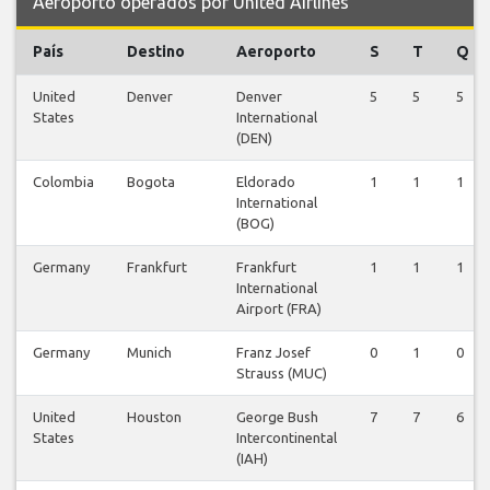
Aeroporto operados por United Airlines
País
Destino
Aeroporto
S
T
Q
United
Denver
Denver
5
5
5
States
International
(DEN)
Colombia
Bogota
Eldorado
1
1
1
International
(BOG)
Germany
Frankfurt
Frankfurt
1
1
1
International
Airport (FRA)
Germany
Munich
Franz Josef
0
1
0
Strauss (MUC)
United
Houston
George Bush
7
7
6
States
Intercontinental
(IAH)