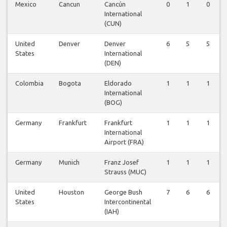
Mexico
Cancun
Cancún
0
1
0
International
(CUN)
United
Denver
Denver
6
5
5
States
International
(DEN)
Colombia
Bogota
Eldorado
1
1
1
International
(BOG)
Germany
Frankfurt
Frankfurt
1
1
1
International
Airport (FRA)
Germany
Munich
Franz Josef
1
1
1
Strauss (MUC)
United
Houston
George Bush
7
6
6
States
Intercontinental
(IAH)