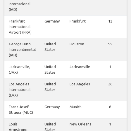
International
(IAD)
Frankfurt
Germany
Frankfurt
12
International
v
Airport (FRA)
George Bush
United
Houston
95
Intercontinental
States
v
(IAH)
Jacksonville,
United
Jacksonville
1
(JAX)
States
v
Los Angeles
United
Los Angeles
26
International
States
v
(LAX)
Franz Josef
Germany
Munich
6
Strauss (MUC)
v
Louis
United
New Orleans
1
Armstrong
States
v