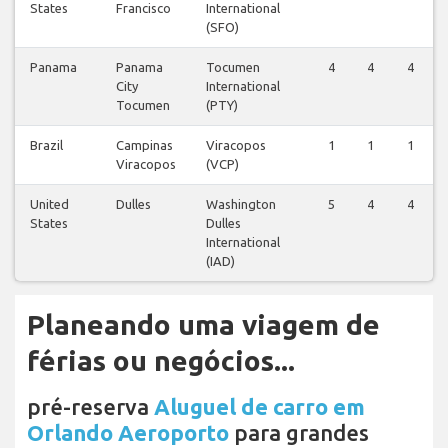
States
Francisco
International
(SFO)
Panama
Panama
Tocumen
4
4
4
City
International
Tocumen
(PTY)
Brazil
Campinas
Viracopos
1
1
1
Viracopos
(VCP)
United
Dulles
Washington
5
4
4
States
Dulles
International
(IAD)
Planeando uma viagem de
férias ou negócios...
pré-reserva
Aluguel de carro em
Orlando Aeroporto
para grandes