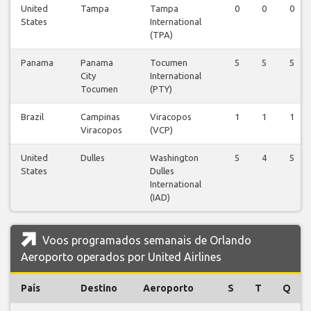
United
Tampa
Tampa
0
0
0
States
International
(TPA)
Panama
Panama
Tocumen
5
5
5
City
International
Tocumen
(PTY)
Brazil
Campinas
Viracopos
1
1
1
Viracopos
(VCP)
United
Dulles
Washington
5
4
5
States
Dulles
International
(IAD)
Voos programados semanais de Orlando
Aeroporto operados por United Airlines
País
Destino
Aeroporto
S
T
Q