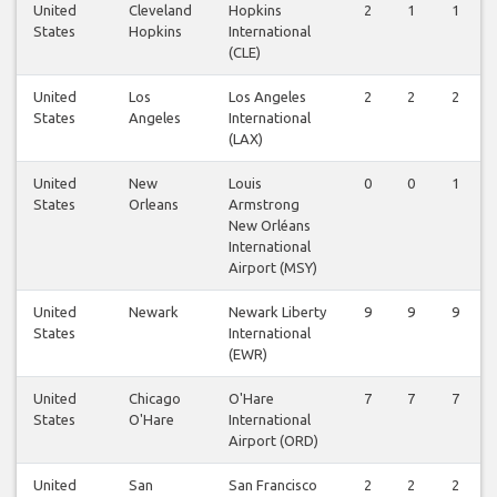
United
Cleveland
Hopkins
2
1
1
States
Hopkins
International
(CLE)
United
Los
Los Angeles
2
2
2
States
Angeles
International
(LAX)
United
New
Louis
0
0
1
States
Orleans
Armstrong
New Orléans
International
Airport (MSY)
United
Newark
Newark Liberty
9
9
9
States
International
(EWR)
United
Chicago
O'Hare
7
7
7
States
O'Hare
International
Airport (ORD)
United
San
San Francisco
2
2
2