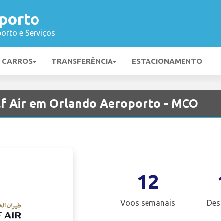
porto
orto e Serviços
E CARROS
TRANSFERÊNCIA
ESTACIONAMENTO
f Air em Orlando Aeroporto - MCO
12
Voos semanais
Des