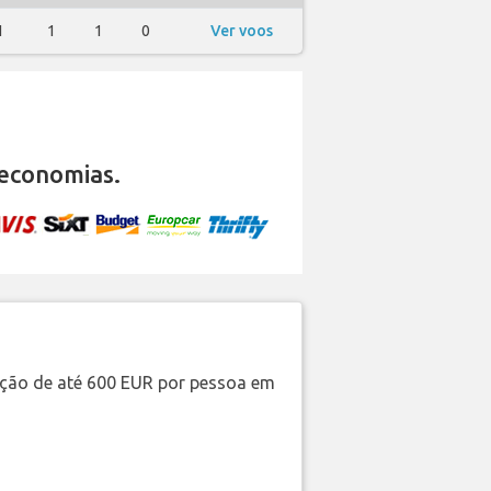
1
1
1
0
Ver voos
economias.
ação de até 600 EUR por pessoa em