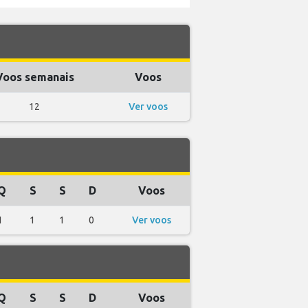
Voos semanais
Voos
12
Ver voos
Q
S
S
D
Voos
1
1
1
0
Ver voos
Q
S
S
D
Voos