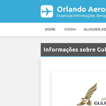
Orlando Aero
Essencial Informações Aerop
HOME
VOOS
ALUGUER D
Informações sobre Gul