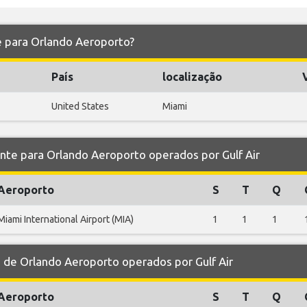
 e para Orlando Aeroporto?
País
localização
United States
Miami
e para Orlando Aeroporto operados por Gulf Air
Aeroporto
S
T
Q
Miami International Airport (MIA)
1
1
1
e Orlando Aeroporto operados por Gulf Air
Aeroporto
S
T
Q