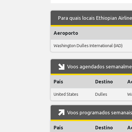
Para quais locais Ethiopian Airli
Aeroporto
Washington Dulles International (IAD)
Voos agendados semanalmente
País
Destino
A
United States
Dulles
Wa
Voos programados semanais d
País
Destino
A