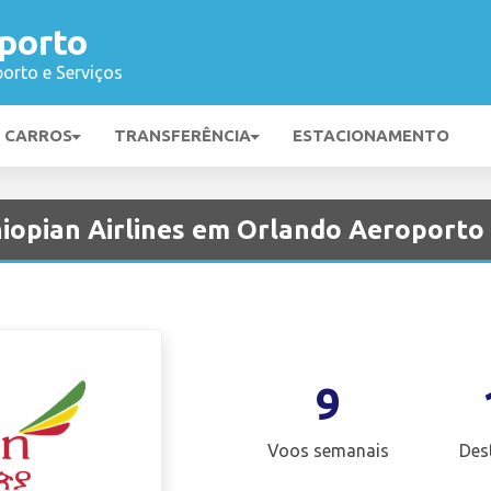
porto
orto e Serviços
E CARROS
TRANSFERÊNCIA
ESTACIONAMENTO
iopian Airlines em Orlando Aeroporto
9
Voos semanais
Des