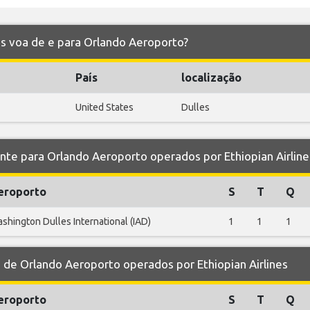
nes voa de e para Orlando Aeroporto?
País
localização
United States
Dulles
 para Orlando Aeroporto operados por Ethiopian Airline
eroporto
S
T
Q
shington Dulles International (IAD)
1
1
1
e Orlando Aeroporto operados por Ethiopian Airlines
eroporto
S
T
Q