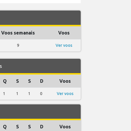
Voos semanais
Voos
9
Ver voos
s
Q
S
S
D
Voos
1
1
1
0
Ver voos
Q
S
S
D
Voos