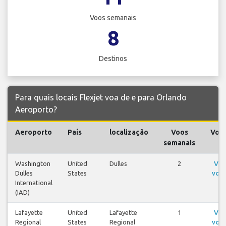
Voos semanais
8
Destinos
Para quais locais Flexjet voa de e para Orlando
Aeroporto?
Aeroporto
País
localização
Voos
Voo
semanais
Washington
United
Dulles
2
Ver
Dulles
States
voo
International
(IAD)
Lafayette
United
Lafayette
1
Ver
Regional
States
Regional
voo