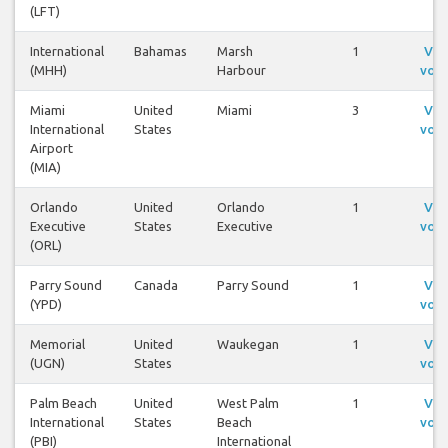
(LFT)
International
Bahamas
Marsh
1
Ver
(MHH)
Harbour
voo
Miami
United
Miami
3
Ver
International
States
voo
Airport
(MIA)
Orlando
United
Orlando
1
Ver
Executive
States
Executive
voo
(ORL)
Parry Sound
Canada
Parry Sound
1
Ver
(YPD)
voo
Memorial
United
Waukegan
1
Ver
(UGN)
States
voo
Palm Beach
United
West Palm
1
Ver
International
States
Beach
voo
(PBI)
International