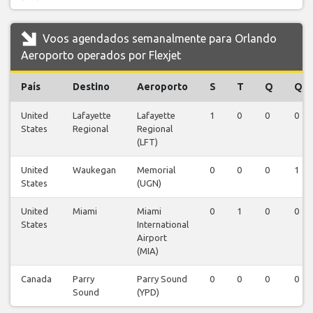
Voos agendados semanalmente para Orlando
Aeroporto operados por Flexjet
País
Destino
Aeroporto
S
T
Q
Q
United
Lafayette
Lafayette
1
0
0
0
States
Regional
Regional
(LFT)
United
Waukegan
Memorial
0
0
0
1
States
(UGN)
United
Miami
Miami
0
1
0
0
States
International
Airport
(MIA)
Canada
Parry
Parry Sound
0
0
0
0
Sound
(YPD)