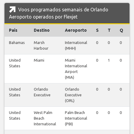
Voos programados semanais de Orlando
Aeroporto operados por Flexjet
País
Destino
Aeroporto
S
T
Q
Bahamas
Marsh
International
0
0
0
Harbour
(MHH)
United
Miami
Miami
0
1
0
States
International
Airport
(MIA)
United
Orlando
Orlando
0
0
0
States
Executive
Executive
(ORL)
United
West Palm
Palm Beach
0
0
0
States
Beach
International
International
(PBI)