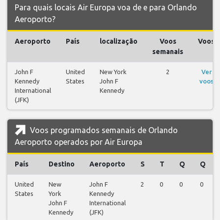
Para quais locais Air Europa voa de e para Orlando
Aeroporto?
Aeroporto
País
localização
Voos
Voos
semanais
John F
United
New York
2
Ver
Kennedy
States
John F
voos
International
Kennedy
(JFK)
Voos programados semanais de Orlando
Aeroporto operados por Air Europa
País
Destino
Aeroporto
S
T
Q
Q
United
New
John F
2
0
0
0
States
York
Kennedy
John F
International
Kennedy
(JFK)