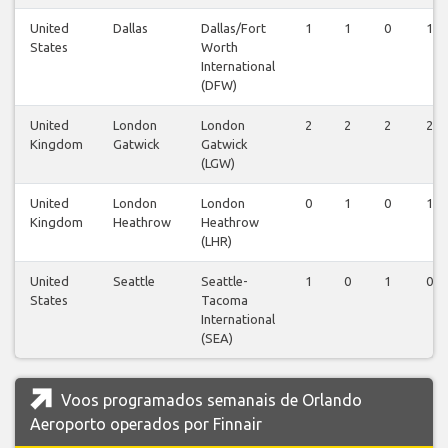
United
Dallas
Dallas/Fort
1
1
0
1
States
Worth
International
(DFW)
United
London
London
2
2
2
2
Kingdom
Gatwick
Gatwick
(LGW)
United
London
London
0
1
0
1
Kingdom
Heathrow
Heathrow
(LHR)
United
Seattle
Seattle-
1
0
1
0
States
Tacoma
International
(SEA)
Voos programados semanais de Orlando
Aeroporto operados por Finnair