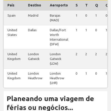
País
Destino
Aeroporto
S
T
Q
Q
Spain
Madrid
Barajas
1
0
1
0
(MAD)
United
Dallas
Dallas/Fort
1
1
0
1
States
Worth
International
(DFW)
United
London
London
2
2
2
2
Kingdom
Gatwick
Gatwick
(LGW)
United
London
London
0
1
0
1
Kingdom
Heathrow
Heathrow
(LHR)
Planeando uma viagem de
férias ou negócios...