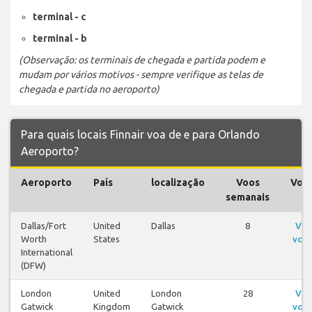
terminal - c
terminal - b
(Observação: os terminais de chegada e partida podem e
mudam por vários motivos - sempre verifique as telas de
chegada e partida no aeroporto)
Para quais locais Finnair voa de e para Orlando
Aeroporto?
Aeroporto
País
localização
Voos
Voo
semanais
Dallas/Fort
United
Dallas
8
Ver
Worth
States
voo
International
(DFW)
London
United
London
28
Ver
Gatwick
Kingdom
Gatwick
voo