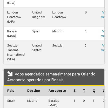
(LGW)
London
United
London
6
Ver
Heathrow
Kingdom
Heathrow
voo
(LHR)
Barajas
Spain
Madrid
5
Ver
(MAD)
voo
Seattle-
United
Seattle
3
Ver
Tacoma
States
voo
International
(SEA)
Voos agendados semanalmente para Orlando
Aeroporto operados por Finnair
País
Destino
Aeroporto
S
T
Q
Q
Spain
Madrid
Barajas
1
0
1
0
(MAD)