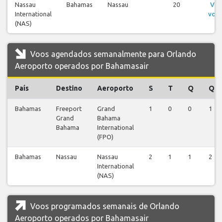
Nassau
Bahamas
Nassau
20
Ver
International
voo
(NAS)
Voos agendados semanalmente para Orlando
Aeroporto operados por Bahamasair
País
Destino
Aeroporto
S
T
Q
Q
Bahamas
Freeport
Grand
1
0
0
1
Grand
Bahama
Bahama
International
(FPO)
Bahamas
Nassau
Nassau
2
1
1
2
International
(NAS)
Voos programados semanais de Orlando
Aeroporto operados por Bahamasair