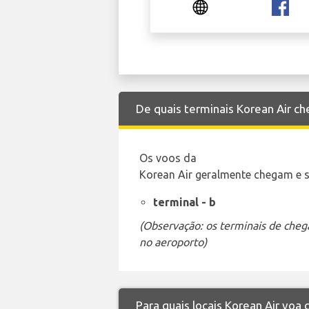
De quais terminais Korean Air c
Os voos da
Korean Air geralmente chegam e s
terminal - b
(Observação: os terminais de cheg
no aeroporto)
Para quais locais Korean Air voa