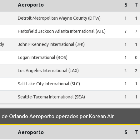
Aeroporto
S
T
Detroit Metropolitan Wayne County (DTW)
1
1
Hartsfield Jackson Atlanta International (ATL)
7
7
dy
John F Kennedy International (JFK)
1
1
Logan International (BOS)
1
0
Los Angeles International (LAX)
2
2
Salt Lake City International (SLC)
1
1
Seattle-Tacoma International (SEA)
1
1
de Orlando Aeroporto operados por Korean Air
Aeroporto
S
T