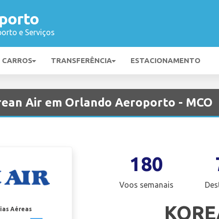
porto
orto e Serviços
E CARROS
TRANSFERÊNCIA
ESTACIONAMENTO
rean Air em Orlando Aeroporto - MCO
180
Voos semanais
Des
KORE
ias Aéreas