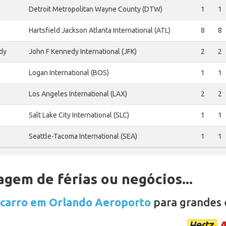
Detroit Metropolitan Wayne County (DTW)
1
1
Hartsfield Jackson Atlanta International (ATL)
8
8
dy
John F Kennedy International (JFK)
2
2
Logan International (BOS)
1
1
Los Angeles International (LAX)
2
2
Salt Lake City International (SLC)
1
1
Seattle-Tacoma International (SEA)
1
1
gem de férias ou negócios...
 carro em Orlando Aeroporto
para grandes 