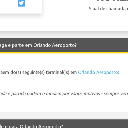
Sinal de chamada 
hega e parte em Orlando Aeroporto?
aem do(s) seguinte(s) terminal(is) em
Orlando Aeroporto
:
ada e partida podem e mudam por vários motivos - sempre verif
 de e para Orlando Aeroporto?