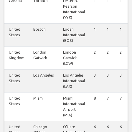
Canada
Toronto
Lester B.
1
1
1
Pearson
International
(YYZ)
United
Boston
Logan
1
1
1
States
International
(BOS)
United
London
London
2
2
2
Kingdom
Gatwick
Gatwick
(LGW)
United
Los Angeles
Los Angeles
3
3
3
States
International
(LAX)
United
Miami
Miami
8
7
7
States
International
Airport
(MIA)
United
Chicago
O'Hare
6
6
6