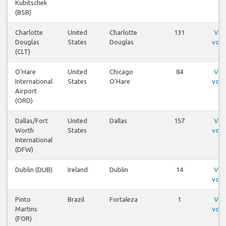
Kubitschek
(BSB)
Charlotte
United
Charlotte
131
Ver
Douglas
States
Douglas
voo
(CLT)
O'Hare
United
Chicago
84
Ver
International
States
O'Hare
voo
Airport
(ORD)
Dallas/Fort
United
Dallas
157
Ver
Worth
States
voo
International
(DFW)
Dublin (DUB)
Ireland
Dublin
14
Ver
voo
Pinto
Brazil
Fortaleza
1
Ver
Martins
voo
(FOR)