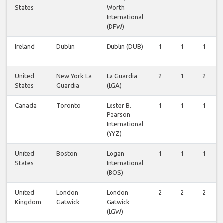
States
Worth
International
(DFW)
Ireland
Dublin
Dublin (DUB)
1
1
1
United
New York La
La Guardia
2
1
2
States
Guardia
(LGA)
Canada
Toronto
Lester B.
1
1
1
Pearson
International
(YYZ)
United
Boston
Logan
1
1
1
States
International
(BOS)
United
London
London
2
2
2
Kingdom
Gatwick
Gatwick
(LGW)