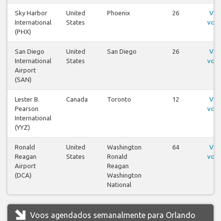
Sky Harbor
United
Phoenix
26
Ver
International
States
voo
(PHX)
San Diego
United
San Diego
26
Ver
International
States
voo
Airport
(SAN)
Lester B.
Canada
Toronto
12
Ver
Pearson
voo
International
(YYZ)
Ronald
United
Washington
64
Ver
Reagan
States
Ronald
voo
Airport
Reagan
(DCA)
Washington
National
Voos agendados semanalmente para Orlando