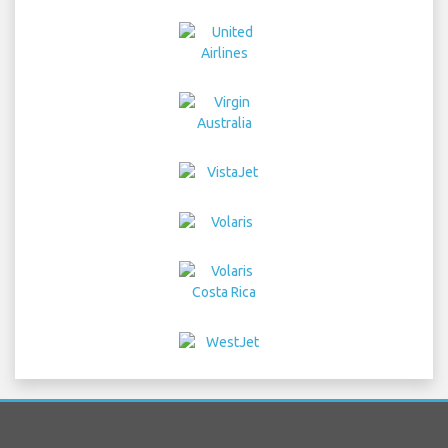
Home
voos
Aluguer de Carros
Transferência
Estacionamento
Hotéis
Info e Notícias
Aviso Legal
Privacidade
Mapa do site
COPYRIGHT © 2026 Try Quantum OU trading as
"TripTQ" and mcoorlandoairport.com (also known as