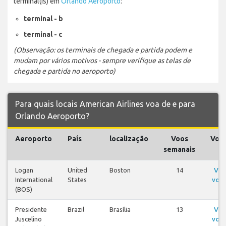
terminal(is) em
Orlando Aeroporto
:
terminal - b
terminal - c
(Observação: os terminais de chegada e partida podem e
mudam por vários motivos - sempre verifique as telas de
chegada e partida no aeroporto)
Para quais locais American Airlines voa de e para
Orlando Aeroporto?
Aeroporto
País
localização
Voos
Voo
semanais
Logan
United
Boston
14
Ver
International
States
voo
(BOS)
Presidente
Brazil
Brasília
13
Ver
Juscelino
voo