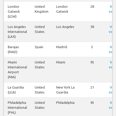
London
United
London
28
Ver
Gatwick
Kingdom
Gatwick
voo
(LGW)
Los Angeles
United
Los Angeles
38
Ver
International
States
voo
(LAX)
Barajas
Spain
Madrid
5
Ver
(MAD)
voo
Miami
United
Miami
95
Ver
International
States
voo
Airport
(MIA)
La Guardia
United
New York La
21
Ver
(LGA)
States
Guardia
voo
Philadelphia
United
Philadelphia
95
Ver
International
States
voo
(PHL)