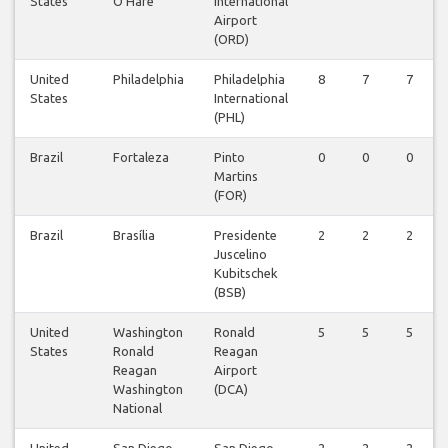
States
O'Hare
International
Airport
(ORD)
United
Philadelphia
Philadelphia
8
7
7
States
International
(PHL)
Brazil
Fortaleza
Pinto
0
0
0
Martins
(FOR)
Brazil
Brasília
Presidente
2
2
2
Juscelino
Kubitschek
(BSB)
United
Washington
Ronald
5
5
5
States
Ronald
Reagan
Reagan
Airport
Washington
(DCA)
National
United
San Diego
San Diego
2
2
2