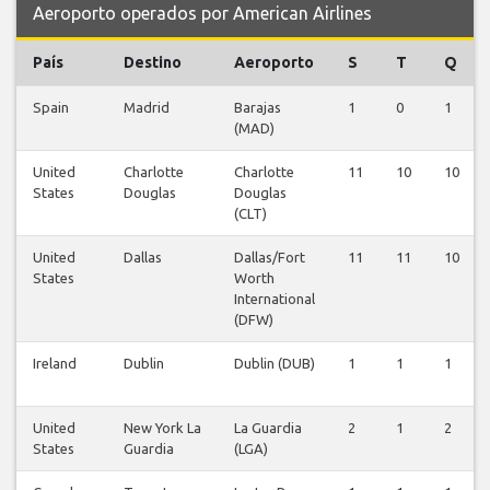
Aeroporto operados por American Airlines
País
Destino
Aeroporto
S
T
Q
Spain
Madrid
Barajas
1
0
1
(MAD)
United
Charlotte
Charlotte
11
10
10
States
Douglas
Douglas
(CLT)
United
Dallas
Dallas/Fort
11
11
10
States
Worth
International
(DFW)
Ireland
Dublin
Dublin (DUB)
1
1
1
United
New York La
La Guardia
2
1
2
States
Guardia
(LGA)