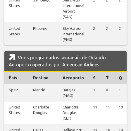
States
International
Airport
(SAN)
United
Phoenix
Sky Harbor
2
2
2
States
International
(PHX)
Voos programados semanais de Orlando
Aeroporto operados por American Airlines
País
Destino
Aeroporto
S
T
Q
Spain
Madrid
Barajas
1
0
1
(MAD)
United
Charlotte
Charlotte
11
11
10
States
Douglas
Douglas
(CLT)
United
Dallas
Dallas/Fort
11
10
10