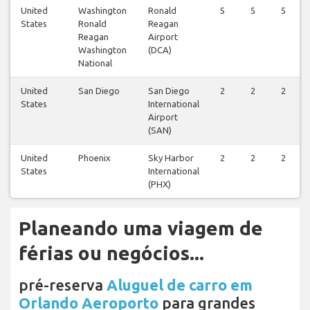
United
Washington
Ronald
5
5
5
States
Ronald
Reagan
Reagan
Airport
Washington
(DCA)
National
United
San Diego
San Diego
2
2
2
States
International
Airport
(SAN)
United
Phoenix
Sky Harbor
2
2
2
States
International
(PHX)
Planeando uma viagem de
férias ou negócios...
pré-reserva
Aluguel de carro em
Orlando Aeroporto
para grandes