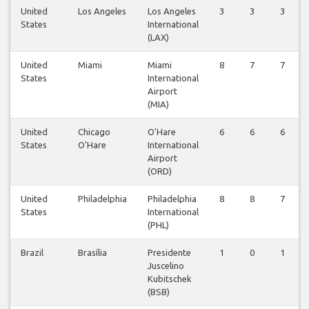
United
Los Angeles
Los Angeles
3
3
3
States
International
(LAX)
United
Miami
Miami
8
7
7
States
International
Airport
(MIA)
United
Chicago
O'Hare
6
6
6
States
O'Hare
International
Airport
(ORD)
United
Philadelphia
Philadelphia
8
8
7
States
International
(PHL)
Brazil
Brasília
Presidente
1
0
1
Juscelino
Kubitschek
(BSB)