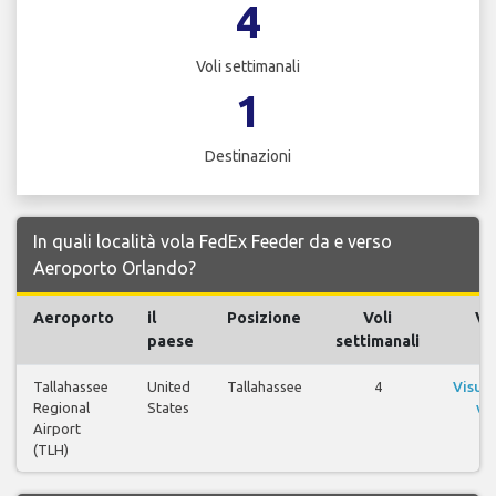
4
Voli settimanali
1
Destinazioni
In quali località vola FedEx Feeder da e verso
Aeroporto Orlando?
Aeroporto
il
Posizione
Voli
Vol
paese
settimanali
Tallahassee
United
Tallahassee
4
Visual
Regional
States
vol
Airport
(TLH)