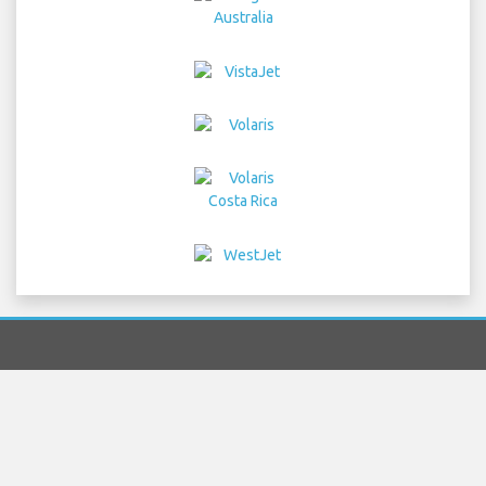
Home
voli
Noleggio Auto
Trasferimenti
Parcheggio
Hotel
Info
Dichiarazione
Privacy
Mappa del sito
COPYRIGHT © 2026 Try Quantum OU trading as
"TripTQ" and mcoorlandoairport.com (also known as