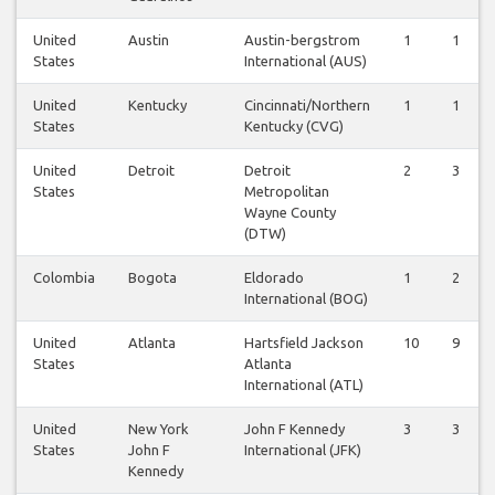
United
Austin
Austin-bergstrom
1
1
States
International (AUS)
United
Kentucky
Cincinnati/Northern
1
1
States
Kentucky (CVG)
United
Detroit
Detroit
2
3
States
Metropolitan
Wayne County
(DTW)
Colombia
Bogota
Eldorado
1
2
International (BOG)
United
Atlanta
Hartsfield Jackson
10
9
States
Atlanta
International (ATL)
United
New York
John F Kennedy
3
3
States
John F
International (JFK)
Kennedy