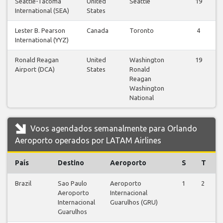
Seattle-Tacoma
United
Seattle
19
International (SEA)
States
Lester B. Pearson
Canada
Toronto
4
International (YYZ)
Ronald Reagan
United
Washington
19
Airport (DCA)
States
Ronald
Reagan
Washington
National
Voos agendados semanalmente para Orlando
Aeroporto operados por LATAM Airlines
País
Destino
Aeroporto
S
T
Brazil
Sao Paulo
Aeroporto
1
2
Aeroporto
Internacional
Internacional
Guarulhos (GRU)
Guarulhos