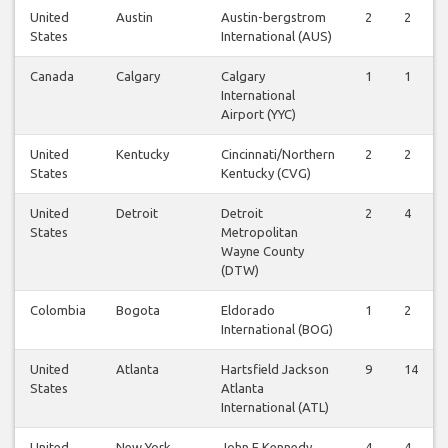
United
Austin
Austin-bergstrom
2
2
States
International (AUS)
Canada
Calgary
Calgary
1
1
International
Airport (YYC)
United
Kentucky
Cincinnati/Northern
2
2
States
Kentucky (CVG)
United
Detroit
Detroit
2
4
States
Metropolitan
Wayne County
(DTW)
Colombia
Bogota
Eldorado
1
2
International (BOG)
United
Atlanta
Hartsfield Jackson
9
14
States
Atlanta
International (ATL)
United
New York
John F Kennedy
4
4