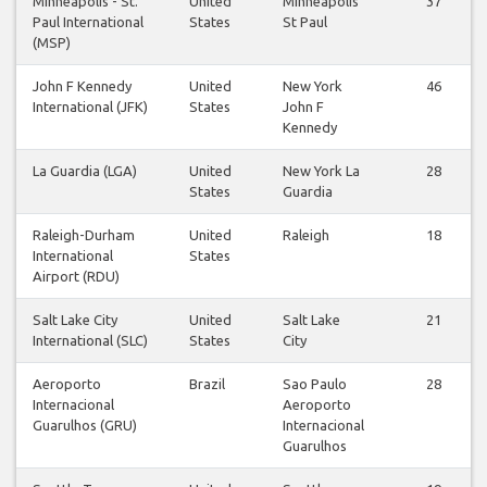
Minneapolis - St.
United
Minneapolis
37
Paul International
States
St Paul
(MSP)
John F Kennedy
United
New York
46
International (JFK)
States
John F
Kennedy
La Guardia (LGA)
United
New York La
28
States
Guardia
Raleigh-Durham
United
Raleigh
18
International
States
Airport (RDU)
Salt Lake City
United
Salt Lake
21
International (SLC)
States
City
Aeroporto
Brazil
Sao Paulo
28
Internacional
Aeroporto
Guarulhos (GRU)
Internacional
Guarulhos