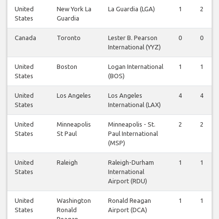
United
New York La
La Guardia (LGA)
1
2
States
Guardia
Canada
Toronto
Lester B. Pearson
0
0
International (YYZ)
United
Boston
Logan International
1
1
States
(BOS)
United
Los Angeles
Los Angeles
4
4
States
International (LAX)
United
Minneapolis
Minneapolis - St.
2
2
States
St Paul
Paul International
(MSP)
United
Raleigh
Raleigh-Durham
1
1
States
International
Airport (RDU)
United
Washington
Ronald Reagan
1
1
States
Ronald
Airport (DCA)