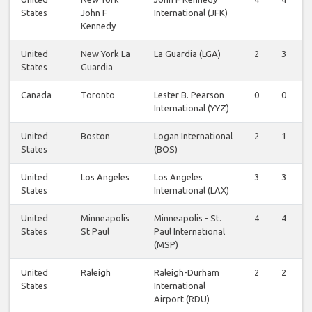
States
John F
International (JFK)
Kennedy
United
New York La
La Guardia (LGA)
2
3
States
Guardia
Canada
Toronto
Lester B. Pearson
0
0
International (YYZ)
United
Boston
Logan International
2
1
States
(BOS)
United
Los Angeles
Los Angeles
3
3
States
International (LAX)
United
Minneapolis
Minneapolis - St.
4
4
States
St Paul
Paul International
(MSP)
United
Raleigh
Raleigh-Durham
2
2
States
International
Airport (RDU)